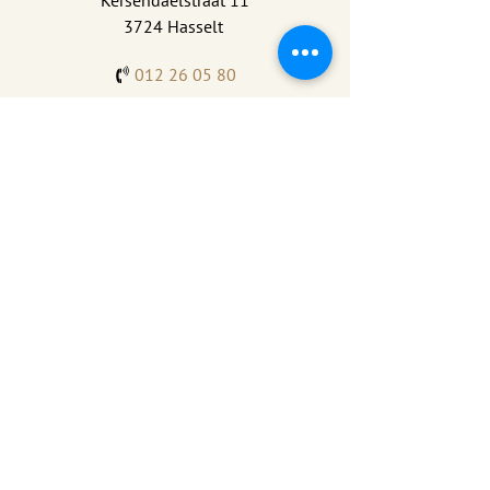
Kersendaelstraat 11
3724 Hasselt
012 26 05 80
info@huysefliedermael.be
BE0441264183
E-mail
info@huysefliedermael.be
Telefoon
012 26 05 80